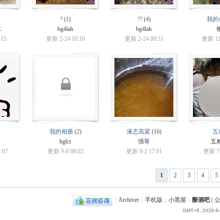
?
(1)
??
(4)
我的
二
bg4lah
bg4lah
:15
更新 2-24 10:10
更新 2-24 09:51
更新 11-
我的相册
(2)
液态高粱
(16)
五
hglcr
强哥
五
:07
更新 9-6 08:02
更新 9-2 17:01
更新 7-
1
2
3
4
5
|
Archiver
|
手机版
|
小黑屋
|
酿酒吧
(
公
GMT+8, 2026-8-