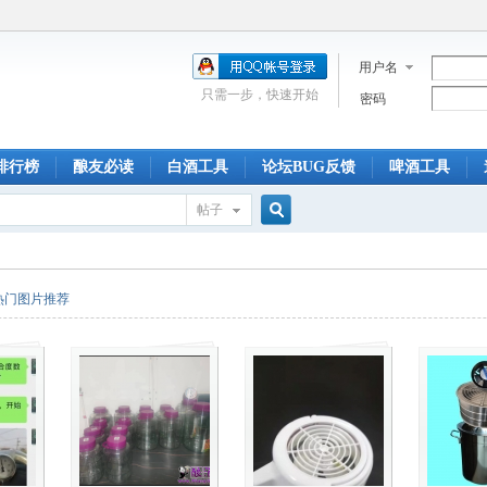
用户名
只需一步，快速开始
密码
排行榜
酿友必读
白酒工具
论坛BUG反馈
啤酒工具
帖子
搜
热门图片推荐
索