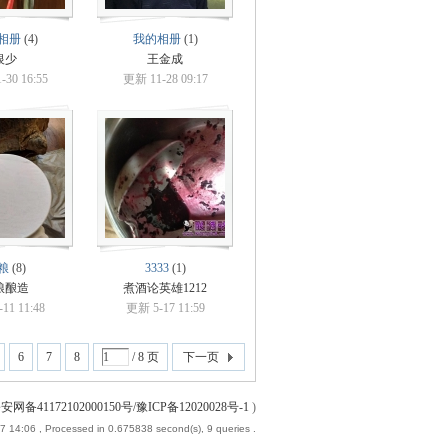
相册
(4)
我的相册
(1)
银少
王金成
30 16:55
更新 11-28 09:17
粮
(8)
3333
(1)
粮酿造
煮酒论英雄1212
11 11:48
更新 5-17 11:59
6
7
8
/ 8 页
下一页
安网备41172102000150号/豫ICP备12020028号-1
)
7 14:06
, Processed in 0.675838 second(s), 9 queries .