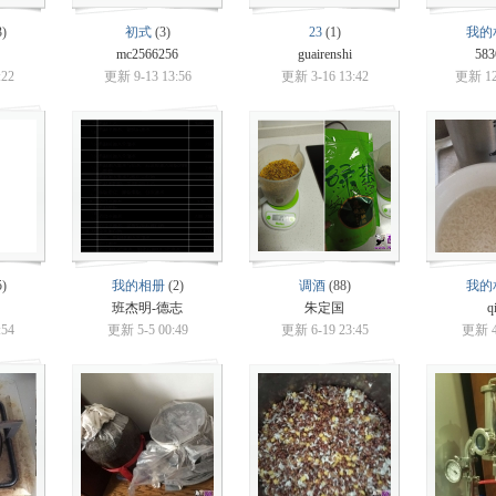
)
初式
(3)
23
(1)
我的
mc2566256
guairenshi
583
:22
更新 9-13 13:56
更新 3-16 13:42
更新 12-
)
我的相册
(2)
调酒
(88)
我的
班杰明-德志
朱定国
q
:54
更新 5-5 00:49
更新 6-19 23:45
更新 4-